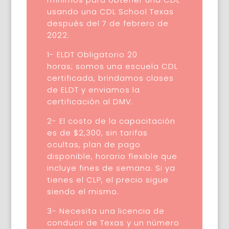
usando una CDL School Texas
después del 7 de febrero de
2022:
1- ELDT Obligatorio 20
horas;
somos una escuela CDL
certificada, brindamos clases
de ELDT y enviamos la
certificación al DMV.
2- El costo de la capacitación
es de $2,300, sin tarifas
ocultas, plan de pago
disponible, horario flexible que
incluye fines de semana. Si ya
tienes el CLP, el precio sigue
siendo el mismo.
3- Necesita una licencia de
conducir de Texas y un número