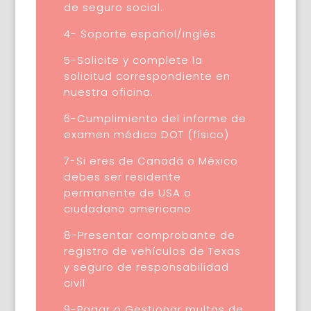
de seguro social.
4- Soporte español/inglés
5-Solicite y complete la
solicitud correspondiente en
nuestra oficina.
6-Cumplimiento del informe de
examen médico DOT (físico)
7-Si eres de Canadá o México
debes ser residente
permanente de USA o
ciudadano americano
8-Presentar comprobante de
registro de vehículos de Texas
y seguro de responsabilidad
civil
9-Pagar o Gestionar multas de