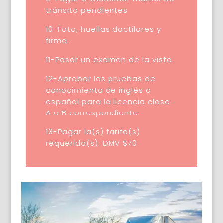
tránsito pendientes
10-Foto, huellas dactilares y
firma.
11-Pasar un examen de la vista.
12-Aprobar las pruebas de
conocimiento de inglés o
español para la licencia clase
A o B correspondiente
13-Pagar la(s) tarifa(s)
requerida(s). DMV $70