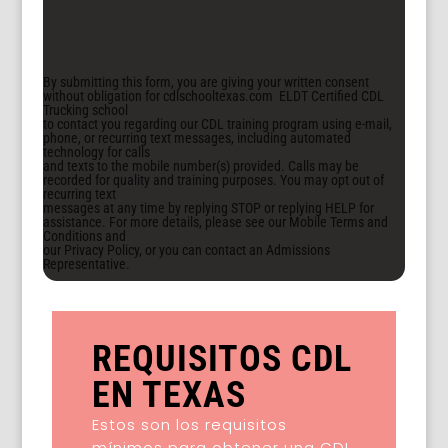
By submitting this form, you are giving your written consent
without obligation for cdlschooltexas.com ELDT Certified CDL
Trucking school
to contact you regarding our CDL training program using e-mail,
phone, or recurring text messages, including automated
technology for calls
and texts to the mobile number(s) provided. Calls may be
recorded for quality and training purposes. You may opt out of
recurring text
messages at any time by replying STOP or replying HELP for
assistance. For more details, please see our Mobile Terms and
Conditions and
our Privacy Policy, or you can contact an Admissions
Representative.
REQUISITOS CDL
EN TEXAS
Estos son los requisitos
mínimos para obtener una CDL